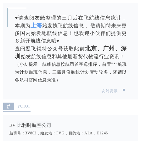
♥请查阅友舱整理的三月后在飞航线信息统计，
上海
本期为
始发执飞航线信息， 敬请期待未来更
多国内始发地航线信息！也欢迎小伙伴们提供更
多新开航线信息哦♥
北京、广州、深
查阅翌飞锐特公众号获取此前
圳
始发航线信息和其他最新货代物流行业资讯！
（小友提示：航线信息按航司首字母排序，前置”*“航班
为计划航班信息，三四月份航线计划变动较多，还请以
各航司官网信息为准）
友舱资讯
#
YCTOP
比利时航空公司
3V
航班号：3V802，始发港：PVG，目的港：ALA，D1246