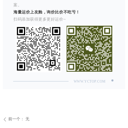
案。
海量运价上友舱，询价比价不吃亏！
扫码添加获得更多更好运价~
WWW.YCTOP.COM
前一个：
无
ꄴ